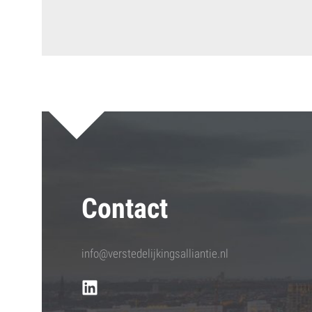
Contact
info@verstedelijkingsalliantie.nl