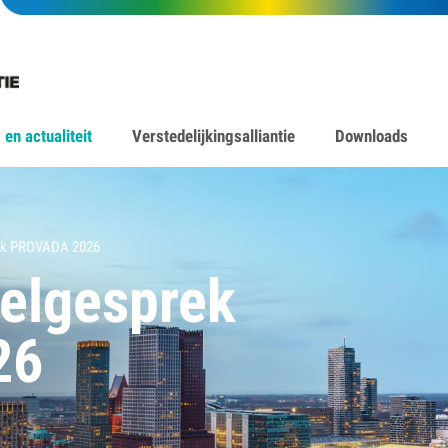
en actualiteit
Verstedelijkingsalliantie
Downloads
rek PROVADA 2026
nelgesprek
26