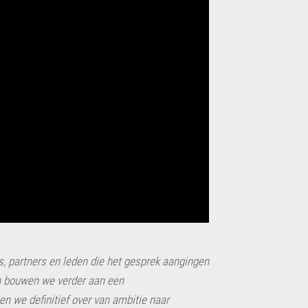
s, partners en leden die het gesprek aangingen
n bouwen we verder aan een
n we definitief over van ambitie naar