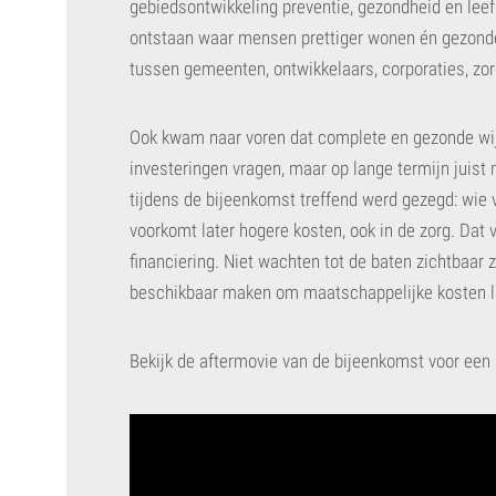
gebiedsontwikkeling preventie, gezondheid en leefk
ontstaan waar mensen prettiger wonen én gezond
tussen gemeenten, ontwikkelaars, corporaties, zor
Ook kwam naar voren dat complete en gezonde wij
investeringen vragen, maar op lange termijn juis
tijdens de bijeenkomst treffend werd gezegd: wie v
voorkomt later hogere kosten, ook in de zorg. Dat
financiering. Niet wachten tot de baten zichtbaar z
beschikbaar maken om maatschappelijke kosten l
Bekijk de aftermovie van de bijeenkomst voor een