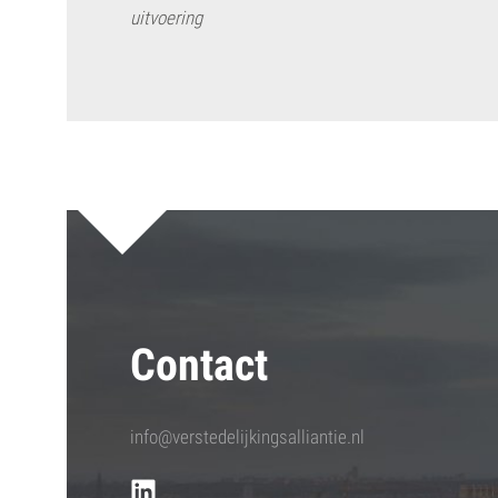
uitvoering
Contact
info@verstedelijkingsalliantie.nl