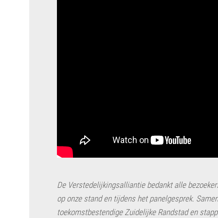
De Verstedelijkingsalliantie bedankt alle bezoeker
op onze stand en tijdens het panelgesprek. Same
toekomstbestendige Zuidelijke Randstad en stappe