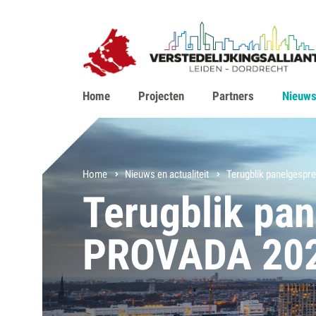
Home
Projecten
Partners
Nieuws 
Home
Nieuws en actualiteit
Terugblik panelgesp
Terugblik pa
PROVADA 20