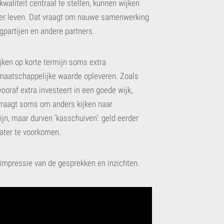
waliteit centraal te stellen, kunnen wijken
er leven. Dat vraagt om nauwe samenwerking
gpartijen en andere partners.
ken op korte termijn soms extra
t maatschappelijke waarde opleveren. Zoals
ooraf extra investeert in een goede wijk,
 vraagt soms om anders kijken naar
ijn, maar durven ‘kasschuiven’: geld eerder
ater te voorkomen.
 impressie van de gesprekken en inzichten.